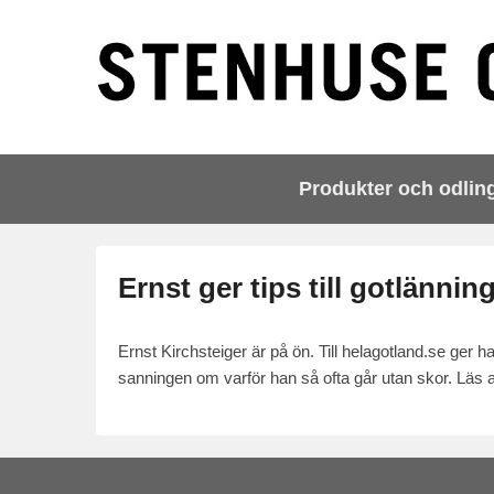
Primary
Skip
Skip
Produkter och odlin
menu
to
to
primary
secondary
content
content
Ernst ger tips till gotlännin
Ernst Kirchsteiger är på ön. Till helagotland.se ger h
sanningen om varför han så ofta går utan skor. Läs a